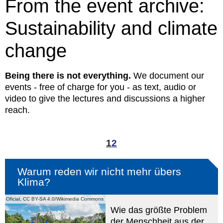
From the event archive:
Sustainability and climate
change
Being there is not everything.
We document our
events - free of charge for you - as text, audio or
video to give the lectures and discussions a higher
reach.
1
2
Warum reden wir nicht mehr übers
Klima?
la Oficial, CC BY-SA 4.0/Wikimedia Commons
Wie das größte Problem
der Menschheit aus der