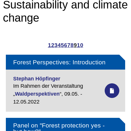
Sustainability and climate
change
1
2
3
4
5
6
7
8
9
10
Forest Perspectives: Introduction
Stephan Höpfinger
Im Rahmen der Veranstaltung
„
Waldperspektiven
“,
09.05. -
12.05.2022
Panel on "Forest protection yes -