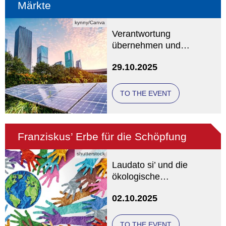
Märkte
kynny/Canva
Verantwortung
übernehmen und
Chancen nutzen
29.10.2025
TO THE EVENT
Franziskus’ Erbe für die Schöpfung
shutterstock
Laudato si’ und die
ökologische
Transformation
02.10.2025
TO THE EVENT