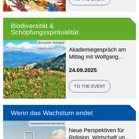
Biodiversität &
Schöpfungsspiritualität
Benjamin Schwarz
Akademiegespräch am
Mittag mit Wolfgang
Küpper und Benjamin
24.09.2025
Schwarz
TO THE EVENT
Wenn das Wachstum endet
happymore/shutterstock
Neue Perspektiven für
Religion, Wirtschaft und