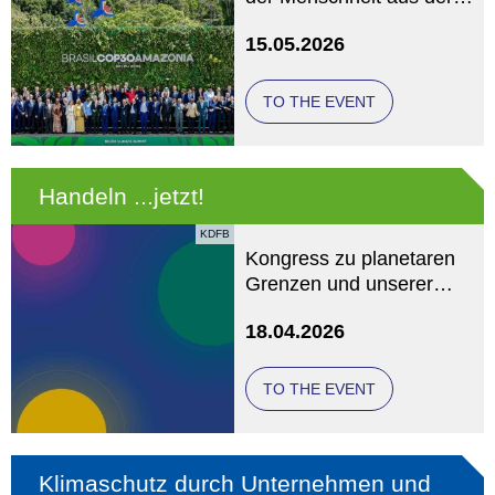
Debatte verschwand
15.05.2026
(KATHOLIKENTAG
WÜRZBURG)
TO THE EVENT
Handeln ...jetzt!
KDFB
Kongress zu planetaren
Grenzen und unserer
globalen Verantwortung
18.04.2026
TO THE EVENT
Klimaschutz durch Unternehmen und