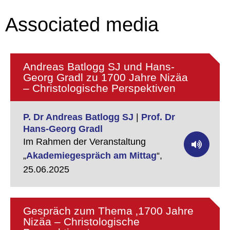
Associated media
Andreas Batlogg SJ und Hans-
Georg Gradl zu 1700 Jahre Nizäa
– Christologische Perspektiven
P. Dr Andreas Batlogg SJ
|
Prof. Dr
Hans-Georg Gradl
Im Rahmen der Veranstaltung
„
Akademiegespräch am Mittag
“,
25.06.2025
Gespräch zum Thema ‚1700 Jahre
Nizäa – Christologische