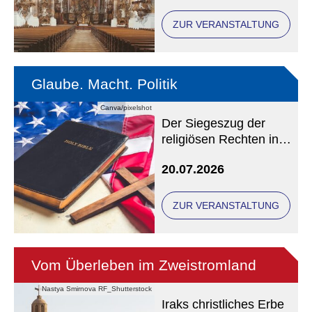
ZUR VERANSTALTUNG
Glaube. Macht. Politik
Canva/pixelshot
Der Siegeszug der
religiösen Rechten in
den USA
20.07.2026
ZUR VERANSTALTUNG
Vom Überleben im Zweistromland
Nastya Smirnova RF_Shutterstock
Iraks christliches Erbe