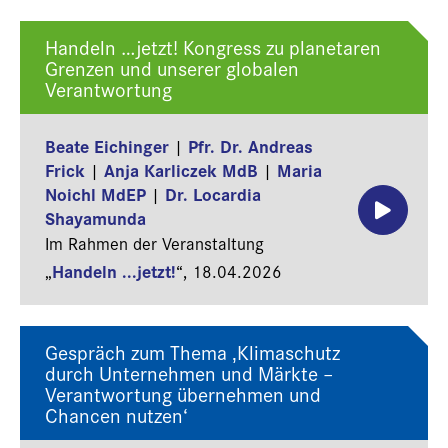
Handeln …jetzt! Kongress zu planetaren
Grenzen und unserer globalen
Verantwortung
Beate Eichinger
Pfr. Dr. Andreas
|
Frick
Anja Karliczek MdB
Maria
|
|
Noichl MdEP
Dr. Locardia
|
Shayamunda
Im Rahmen der Veranstaltung
Handeln ...jetzt!
„
“,
18.04.2026
Gespräch zum Thema ‚Klimaschutz
durch Unternehmen und Märkte –
Verantwortung übernehmen und
Chancen nutzen‘