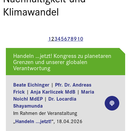
Klimawandel
1
2
3
4
5
6
7
8
9
10
Handeln …jetzt! Kongress zu planetaren
Grenzen und unserer globalen
Verantwortung
Beate Eichinger
Pfr. Dr. Andreas
|
Frick
Anja Karliczek MdB
Maria
|
|
Noichl MdEP
Dr. Locardia
|
Shayamunda
Im Rahmen der Veranstaltung
Handeln ...jetzt!
„
“,
18.04.2026