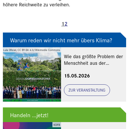
höhere Reichweite zu verleihen.
1
2
Warum reden wir nicht mehr übers Klima?
Lula Oficial, CC BY-SA 4.0/Wikimedia Commons
Wie das größte Problem der
Menschheit aus der
Debatte verschwand
15.05.2026
(KATHOLIKENTAG
WÜRZBURG)
ZUR VERANSTALTUNG
Handeln ...jetzt!
KDFB