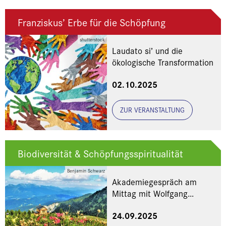
Franziskus’ Erbe für die Schöpfung
shutterstock
Laudato si’ und die
ökologische Transformation
02.10.2025
ZUR VERANSTALTUNG
Biodiversität & Schöpfungsspiritualität
Benjamin Schwarz
Akademiegespräch am
Mittag mit Wolfgang
Küpper und Benjamin
24.09.2025
Schwarz