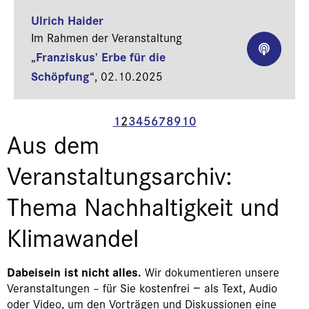
Ulrich Haider
Im Rahmen der Veranstaltung
Franziskus’ Erbe für die
„
Schöpfung
“,
02.10.2025
1
2
3
4
5
6
7
8
9
10
Aus dem
Veranstaltungsarchiv:
Thema Nachhaltigkeit und
Klimawandel
Dabeisein ist nicht alles.
Wir dokumentieren unsere
Veranstaltungen – für Sie kostenfrei − als Text, Audio
oder Video, um den Vorträgen und Diskussionen eine