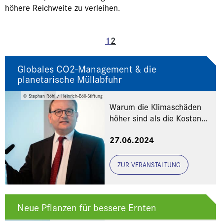
höhere Reichweite zu verleihen.
1
2
Globales CO2-Management & die
planetarische Müllabfuhr
© Stephan Röhl / Heinrich-Böll-Stiftung
Warum die Klimaschäden
höher sind als die Kosten
des Klimaschutzes
27.06.2024
ZUR VERANSTALTUNG
Neue Pflanzen für bessere Ernten