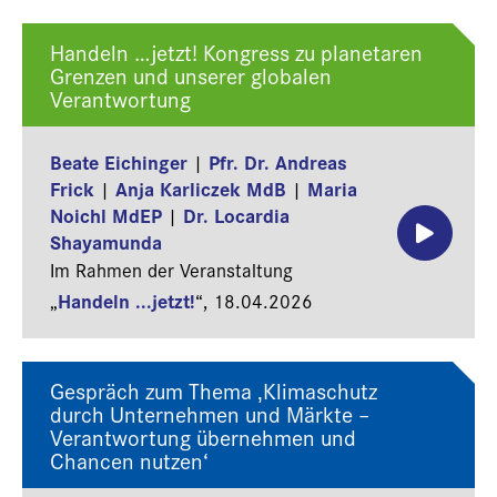
Handeln …jetzt! Kongress zu planetaren
Grenzen und unserer globalen
Verantwortung
Beate Eichinger
Pfr. Dr. Andreas
|
Frick
Anja Karliczek MdB
Maria
|
|
Noichl MdEP
Dr. Locardia
|
Shayamunda
Im Rahmen der Veranstaltung
Handeln ...jetzt!
„
“,
18.04.2026
Gespräch zum Thema ‚Klimaschutz
durch Unternehmen und Märkte –
Verantwortung übernehmen und
Chancen nutzen‘