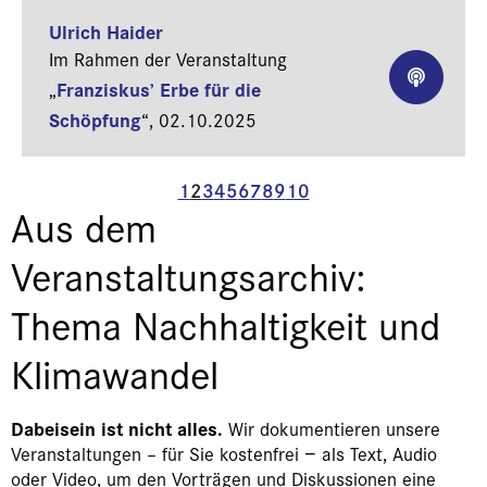
Ulrich Haider
Im Rahmen der Veranstaltung
Franziskus’ Erbe für die
„
Schöpfung
“,
02.10.2025
1
2
3
4
5
6
7
8
9
10
Aus dem
Veranstaltungsarchiv:
Thema Nachhaltigkeit und
Klimawandel
Dabeisein ist nicht alles.
Wir dokumentieren unsere
Veranstaltungen – für Sie kostenfrei − als Text, Audio
oder Video, um den Vorträgen und Diskussionen eine