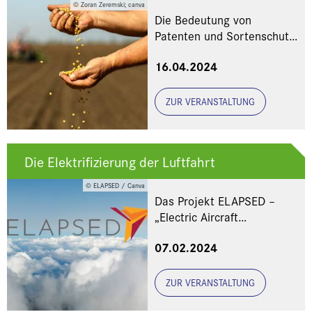
© Zoran Zeremski; canva
Die Bedeutung von
Patenten und Sortenschutz
für die globale Ernährung
16.04.2024
ZUR VERANSTALTUNG
Die Elektrifizierung der Luftfahrt
© ELAPSED / Canva
Das Projekt ELAPSED –
„Electric Aircraft
Propulsion“
07.02.2024
ZUR VERANSTALTUNG