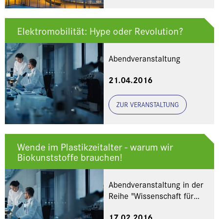
Elektromobilität: Hype oder Revolution?
Abendveranstaltung
21.04.2016
ZUR VERANSTALTUNG
Wende im Plastikzeitalter - warum wir
Biokunststoffe brauchen!
Abendveranstaltung in der
Reihe "Wissenschaft für
jedermann" im Deutschen
17.02.2016
Museum