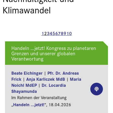
Klimawandel
1
2
3
4
5
6
7
8
9
10
Handeln …jetzt! Kongress zu planetaren
Grenzen und unserer globalen
Verantwortung
Beate Eichinger
Pfr. Dr. Andreas
|
Frick
Anja Karliczek MdB
Maria
|
|
Noichl MdEP
Dr. Locardia
|
Shayamunda
Im Rahmen der Veranstaltung
Handeln ...jetzt!
„
“,
18.04.2026