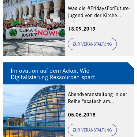
Was die #FridaysForFuture-
Jugend von der Kirche
erwartet
13.09.2019
ZUR VERANSTALTUNG
Innovation auf dem Acker. Wie
Digitalisierung Ressourcen spart
Abendveranstaltung in der
Reihe "acatech am
Dienstag" bei acatech,
05.06.2018
Karolinenplatz 4, 80333
München
ZUR VERANSTALTUNG