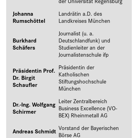
der Universität Regensburg
Johanna
Landrätin a.D. des
Rumschöttel
Landkreises München
Journalist (u. a.
Burkhard
Deutschlandfunk) und
Schäfers
Studienleiter an der
Journalistenschule ifp
Präsidentin der
Präsidentin Prof.
Katholischen
Dr. Birgit
Stiftungshochschule
Schaufler
München
Leiter Zentralbereich
Dr.-Ing. Wolfgang
Business Excellence (VO-
Schirmer
BEX) Rheinmetall AG
Vorstand der Bayerischen
Andreas Schmidt
Börse AG