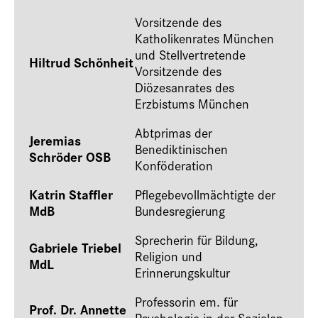
Vorsitzende des
Katholikenrates München
und Stellvertretende
Hiltrud Schönheit
Vorsitzende des
Diözesanrates des
Erzbistums München
Abtprimas der
Jeremias
Benediktinischen
Schröder OSB
Konföderation
Katrin Staffler
Pflegebevollmächtigte der
MdB
Bundesregierung
Sprecherin für Bildung,
Gabriele Triebel
Religion und
MdL
Erinnerungskultur
Professorin em. für
Prof. Dr. Annette
Psychologie in der Sozialen