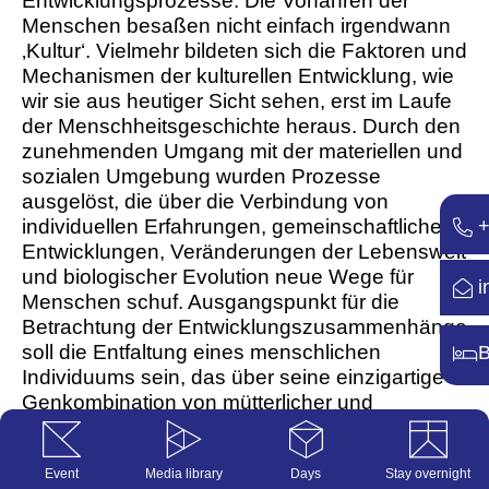
Entwicklungsprozesse. Die Vorfahren der
Menschen besaßen nicht einfach irgendwann
‚Kultur‘. Vielmehr bildeten sich die Faktoren und
Mechanismen der kulturellen Entwicklung, wie
wir sie aus heutiger Sicht sehen, erst im Laufe
der Menschheitsgeschichte heraus. Durch den
zunehmenden Umgang mit der materiellen und
sozialen Umgebung wurden Prozesse
ausgelöst, die über die Verbindung von
individuellen Erfahrungen, gemeinschaftlichen
+
Entwicklungen, Veränderungen der Lebenswelt
und biologischer Evolution neue Wege für
i
Menschen schuf. Ausgangspunkt für die
Betrachtung der Entwicklungszusammenhänge
soll die Entfaltung eines menschlichen
B
Individuums sein, das über seine einzigartige
Genkombination von mütterlicher und
väterlicher Seite evolutionär bedingt und im
Zusammenspiel mit Umweltfaktoren Organe
und Funktionen ausbildet – Sinnesorgane,
Event
Media library
Days
Stay overnight