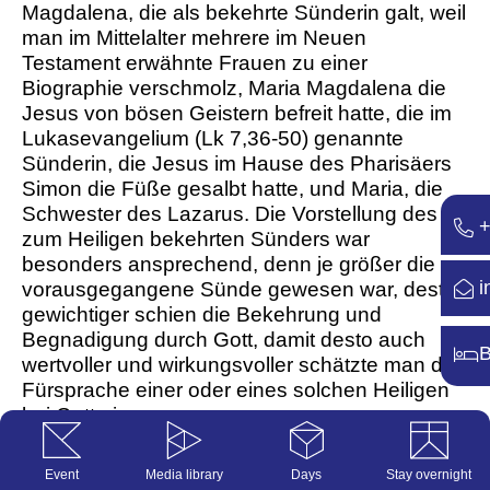
Magdalena, die als bekehrte Sünderin galt, weil
man im Mittelalter mehrere im Neuen
Testament erwähnte Frauen zu einer
Biographie verschmolz, Maria Magdalena die
Jesus von bösen Geistern befreit hatte, die im
Lukasevangelium (Lk 7,36-50) genannte
Sünderin, die Jesus im Hause des Pharisäers
Simon die Füße gesalbt hatte, und Maria, die
Schwester des Lazarus. Die Vorstellung des
+
zum Heiligen bekehrten Sünders war
besonders ansprechend, denn je größer die
i
vorausgegangene Sünde gewesen war, desto
gewichtiger schien die Bekehrung und
Begnadigung durch Gott, damit desto auch
B
wertvoller und wirkungsvoller schätzte man die
Fürsprache einer oder eines solchen Heiligen
bei Gott ein.
Besonderer Ausdruck der Heiligenverehrung
Event
Media library
Days
Stay overnight
war die intensive Verehrung der Reliquien,