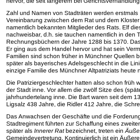
hervor, die seit längerem bei Gerichtsverhandlun
Zahl und Namen von Stadträten werden erstmals i
Vereinbarung zwischen dem Rat und dem Kloster S
namentlich bekannten Mitglieder des Rats. Elf di
nachweisbar, d.h. sie tauchen namentlich in den T
Rechnungsbüchern der Jahre 1288 bis 1370. Das i
Er ging aus dem Handel hervor und hat sein Ver
Familien sind schon früher in Münchner Quellen be
später als bayerisches Adelsgeschlecht in die Lin
einzige Familie des Münchner Altpatriziats heute 
Die Patriziergeschlechter hatten also schon früh wi
der Stadt inne. Vor allem die zwölf Sitze des (spät
jahrhundertelang inne. Die Bart waren seit dem 13
Ligsalz 438 Jahre, die Ridler 412 Jahre, die Schr
Das Anwachsen der Geschäfte und die Forderung 
Stadtregiment führten zur Schaffung eines zweite
später als
Innerer Rat
bezeichnet, treten ein
Äußer
Gemeindevertretung. Kontinuierlich ist ein Äußere