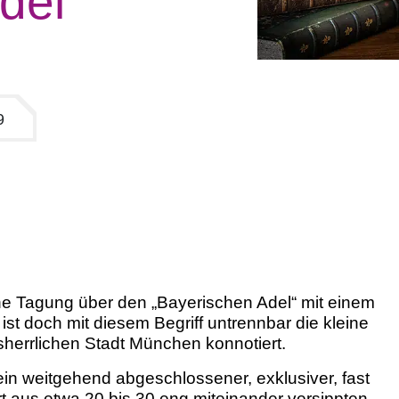
del
9
ne Tagung über den „Bayerischen Adel“ mit einem
ist doch mit diesem Begriff untrennbar die kleine
herrlichen Stadt München konnotiert.
 ein weitgehend abgeschlossener, exklusiver, fast
rt aus etwa 20 bis 30 eng miteinander versippten