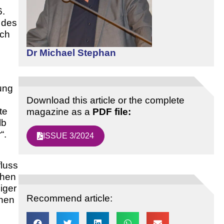
6.
 des
ach
Dr Michael Stephan
ung
Download this article or the complete
te
magazine as a
PDF file:
lb
“.
ISSUE 3/2024
fluss
ühen
iger
Recommend article:
chen