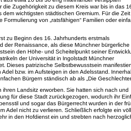
 die Zugehörigkeit zu diesem Kreis war bis in das 1
ls dem wichtigsten städtischen Gremium. Für die Zeit
ie Formulierung von „ratsfähigen“ Familien oder einf
 erst zu Beginn des 16. Jahrhunderts erstmals
d der Renaissance, als diese Münchner bürgerliche
usstsein den Höhe- und Scheitelpunkt seiner Entwickl
atrikeln der Universität in Ingolstadt Münchner
t. Dieses patrizische Selbstbewusstsein manifestier
 Adel bzw. im Aufsteigen in den Adelsstand. Innerha
infachen Bürgern ständisch ab als „Die Geschlechter
en ihren Landsitz erworben. Sie hatten sich nach und
tung für diese Stadt zurückgezogen, wodurch ihr Ein
ensstil und sogar das Bürgerrecht wurden in der fr
Adel nicht zu verlieren. Schließlich erfolgte ein völl
mehr in den Hofdienst ein und strebten nach herzogli