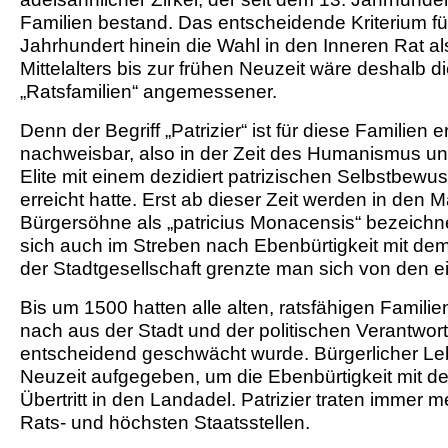
Familien bestand. Das entscheidende Kriterium für
Jahrhundert hinein die Wahl in den Inneren Rat a
Mittelalters bis zur frühen Neuzeit wäre deshalb d
„Ratsfamilien“ angemessener.
Denn der Begriff „Patrizier“ ist für diese Familien
nachweisbar, also in der Zeit des Humanismus un
Elite mit einem dezidiert patrizischen Selbstbew
erreicht hatte. Erst ab dieser Zeit werden in den M
Bürgersöhne als „patricius Monacensis“ bezeichne
sich auch im Streben nach Ebenbürtigkeit mit dem
der Stadtgesellschaft grenzte man sich von den e
Bis um 1500 hatten alle alten, ratsfähigen Famili
nach aus der Stadt und der politischen Verantwor
entscheidend geschwächt wurde. Bürgerlicher Leb
Neuzeit aufgegeben, um die Ebenbürtigkeit mit dem 
Übertritt in den Landadel. Patrizier traten immer 
Rats- und höchsten Staatsstellen.