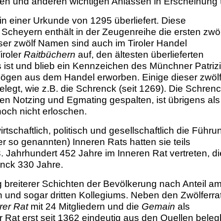
gen und anderen wichtigen Anlässen in Erscheinung t
n einer Urkunde von 1295 überliefert. Diese
cheyern enthält in der Zeugenreihe die ersten zwöl
eser zwölf Namen sind auch im Tiroler Handel
iroler
Raitbüchern
auf, den ältesten überlieferten
st und blieb ein Kennzeichen des Münchner Patrizi
mögen aus dem Handel erworben. Einige dieser zwöl
legt, wie z.B. die Schrenck (seit 1269). Die Schrenc
ien Notzing und Egmating gespalten, ist übrigens als
noch nicht erloschen.
rtschaftlich, politisch und gesellschaftlich die Führu
er so genannten) Inneren Rats hatten sie teils
. Jahrhundert 452 Jahre im Inneren Rat vertreten, di
enck 330 Jahre.
breiterer Schichten der Bevölkerung nach Anteil a
n und sogar dritten Kollegiums. Neben den Zwölferrat
er Rat
mit 24 Mitgliedern und die
Gemain
als
r Rat erst seit 1362 eindeutig aus den Quellen beleg