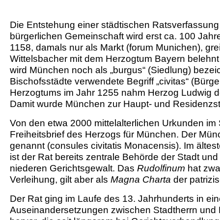
Die Entstehung einer städtischen Ratsverfassung
bürgerlichen Gemeinschaft wird erst ca. 100 Ja
1158, damals nur als Markt (forum Munichen), grei
Wittelsbacher mit dem Herzogtum Bayern belehnt 
wird München noch als „burgus“ (Siedlung) bezeic
Bischofsstädte verwendete Begriff „civitas“ (Bürg
Herzogtums im Jahr 1255 nahm Herzog Ludwig de
Damit wurde München zur Haupt- und Residenzst
Von den etwa 2000 mittelalterlichen Urkunden im S
Freiheitsbrief des Herzogs für München. Der Mün
genannt (consules civitatis Monacensis). Im ältes
ist der Rat bereits zentrale Behörde der Stadt un
niederen Gerichtsgewalt. Das
Rudolfinum
hat zwar
Verleihung, gilt aber als
Magna Charta
der patrizi
Der Rat ging im Laufe des 13. Jahrhunderts in ei
Auseinandersetzungen zwischen Stadtherrn und B