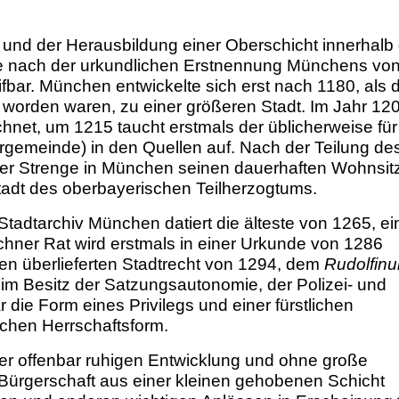
 und der Herausbildung einer Oberschicht innerhalb
hre nach der urkundlichen Erstnennung Münchens vo
fbar. München entwickelte sich erst nach 1180, als d
worden waren, zu einer größeren Stadt. Im Jahr 12
hnet, um 1215 taucht erstmals der üblicherweise für
ergemeinde) in den Quellen auf. Nach der Teilung de
r Strenge in München seinen dauerhaften Wohnsitz
adt des oberbayerischen Teilherzogtums.
tadtarchiv München datiert die älteste von 1265, ei
chner Rat wird erstmals in einer Urkunde von 1286
ten überlieferten Stadtrecht von 1294, dem
Rudolfin
d im Besitz der Satzungsautonomie, der Polizei- und
 die Form eines Privilegs und einer fürstlichen
schen Herrschaftsform.
ner offenbar ruhigen Entwicklung und ohne große
ürgerschaft aus einer kleinen gehobenen Schicht