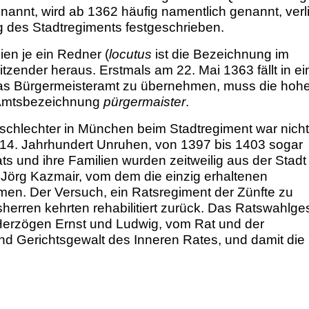
nannt, wird ab 1362 häufig namentlich genannt, verli
ng des Stadtregiments festgeschrieben.
mien je ein Redner (
locutus
ist die Bezeichnung im
zender heraus. Erstmals am 22. Mai 1363 fällt in ei
 das Bürgermeisteramt zu übernehmen, muss die hoh
 Amtsbezeichnung
pürgermaister
.
schlechter in München beim Stadtregiment war nicht
 14. Jahrhundert Unruhen, von 1397 bis 1403 sogar
ts und ihre Familien wurden zeitweilig aus der Stadt
 Jörg Kazmair, vom dem die einzig erhaltenen
n. Der Versuch, ein Ratsregiment der Zünfte zu
tsherren kehrten rehabilitiert zurück. Das Ratswahlge
Herzögen Ernst und Ludwig, vom Rat und der
und Gerichtsgewalt des Inneren Rates, und damit die