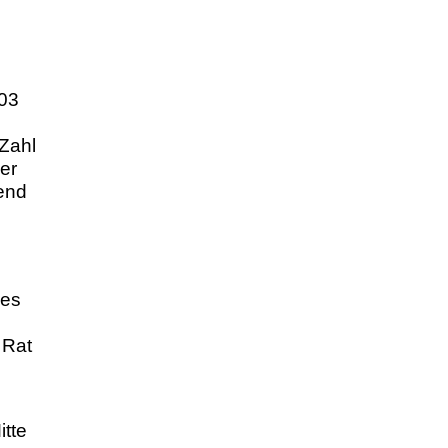
803
 Zahl
ner
end
des
 Rat
itte