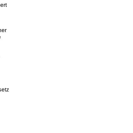
ert
ner
e
setz