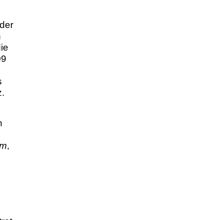
 der
n
ie
09
s
.
n
um
,