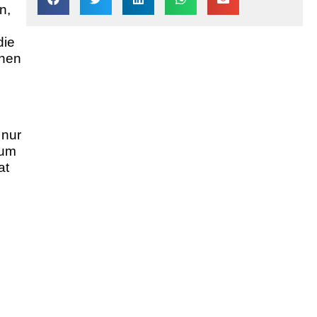
n,
die
ehen
 nur
 um
at