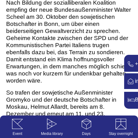
Nach Bildung der sozialliberalen Koalition
empfing der neue Bundesaußenminister Walter
Scheel am 30. Oktober den sowjetischen
Botschafter in Bonn, um über einen
beiderseitigen Gewaltverzicht zu sprechen.
Geheime Kontakte zwischen der SPD und der
Kommunistischen Partei Italiens trugen
ebenfalls dazu bei, das Terrain zu sondieren.
Damit entstand ein Klima hoffnungsvoller
+
Erwartungen, in dem manches möglich schien,
was noch vor kurzem für undenkbar gehalten
worden wäre.
i
So trafen der sowjetische Außenminister
B
Gromyko und der deutsche Botschafter in
Moskau, Helmut Allardt, bereits am 8.
Dezember und erneut am 11. und 23.
Dezember zu offiziellen Gesprächen
zusammen, die später von Egon Bahr
Event
Media library
Days
Stay overnight
fortgeführt wurden. Bahr war durch seine