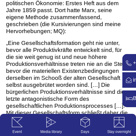
politischen Ökonomie: Erstes Heft aus dem
Jahre 1859 passt. Dort hatte Marx, seine
eigene Methode zusammenfassend,
geschrieben (die Kursivierungen sind meine
Hervorhebungen; MQ):
„Eine Gesellschaftsformation geht nie unter,
bevor alle Produktivkräfte entwickelt sind, für
die sie weit genug ist und neue höhere
+
Produktionsverhältnisse treten nie an die Stelle,
bevor die materiellen Existenzbedingungen
derselben im Schooß der alten Gesellschaft
i
selbst ausgebrütet worden sind. […] Die
bürgerlichen Produktionsverhältnisse sind die
B
letzte antagonistische Form des
gesellschaftlichen Produktionsprocesses […].
Mit dieser Gesellschaftsform schließt daher die
Vorgeschichte der menschlichen Gesellschaft
ab.“ (MEGA2 II.2, 101)
Event
Media library
Days
Stay overnight