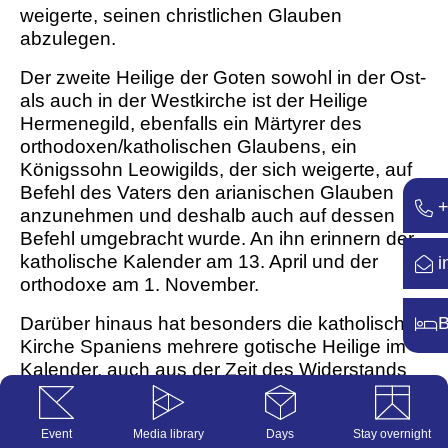
weigerte, seinen christlichen Glauben
abzulegen.
Der zweite Heilige der Goten sowohl in der Ost-
als auch in der Westkirche ist der Heilige
Hermenegild, ebenfalls ein Märtyrer des
orthodoxen/katholischen Glaubens, ein
Königssohn Leowigilds, der sich weigerte, auf
Befehl des Vaters den arianischen Glauben
+
anzunehmen und deshalb auch auf dessen
Befehl umgebracht wurde. An ihn erinnern der
katholische Kalender am 13. April und der
i
orthodoxe am 1. November.
B
Darüber hinaus hat besonders die katholische
Kirche Spaniens mehrere gotische Heilige im
Kalender, auch aus der Zeit des Widerstands
gegen die muslimisch-arabische Herrschaft
besonders im 8./9. Jahrhundert. Aber noch
Event
Media library
Days
Stay overnight
davor, aus dem 7. Jahrhundert, stammt der