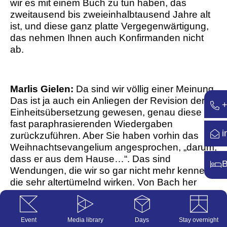
wir es mit einem Buch zu tun haben, das
zweitausend bis zweieinhalbtausend Jahre alt
ist, und diese ganz platte Vergegenwärtigung,
das nehmen Ihnen auch Konfirmanden nicht
ab.
Marlis Gielen:
Da sind wir völlig einer Meinung.
Das ist ja auch ein Anliegen der Revision der
+
Einheitsübersetzung gewesen, genau diese
fast paraphrasierenden Wiedergaben
i
zurückzuführen. Aber Sie haben vorhin das
Weihnachtsevangelium angesprochen, „darum,
dass er aus dem Hause…“. Das sind
B
Wendungen, die wir so gar nicht mehr kennen,
die sehr altertümelnd wirken. Von Bach her
natürlich wunderbar – wenn ich ihn kenne!
Event
Media library
Days
Stay overnight