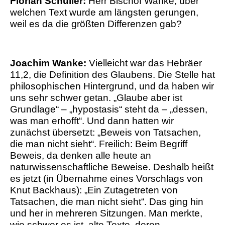
Florian Schuller:
Herr Bischof Wanke, über
welchen Text wurde am längsten gerungen,
weil es da die größten Differenzen gab?
Joachim Wanke:
Vielleicht war das Hebräer
11,2, die Definition des Glaubens. Die Stelle hat
philosophischen Hintergrund, und da haben wir
uns sehr schwer getan. „Glaube aber ist
Grundlage“ – „hypostasis“ steht da – „dessen,
was man erhofft“. Und dann hatten wir
zunächst übersetzt: „Beweis von Tatsachen,
die man nicht sieht“. Freilich: Beim Begriff
Beweis, da denken alle heute an
naturwissenschaftliche Beweise. Deshalb heißt
es jetzt (in Übernahme eines Vorschlags von
Knut Backhaus): „Ein Zutagetreten von
Tatsachen, die man nicht sieht“. Das ging hin
und her in mehreren Sitzungen. Man merkte,
wie schwer es ist, alte Texte, deren