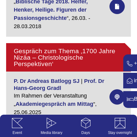
„
Biblische Tage 2018. Helfer,
Henker, Heilige. Figuren der
Passionsgeschichte
“,
26.03. -
28.03.2018
Gespräch zum Thema ‚1700 Jahre
Nizäa – Christologische
Perspektiven‘
+
i
P. Dr Andreas Batlogg SJ
|
Prof. Dr
Hans-Georg Gradl
Im Rahmen der Veranstaltung
B
„
Akademiegespräch am Mittag
“,
25.06.2025
Event
Media library
Days
Stay overnight
Andreas Batlogg SJ und Hans-