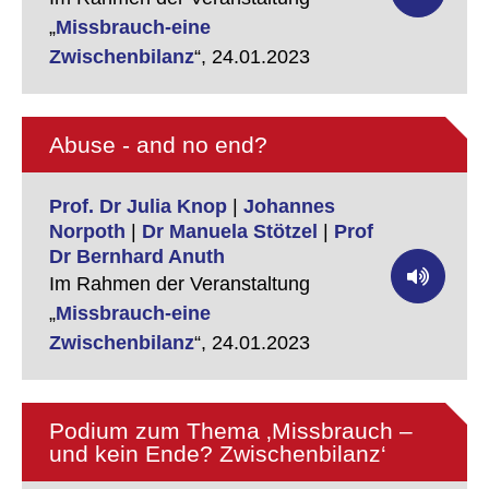
„
Missbrauch-eine
Zwischenbilanz
“,
24.01.2023
Abuse - and no end?
Prof. Dr Julia Knop
|
Johannes
Norpoth
|
Dr Manuela Stötzel
|
Prof
Dr Bernhard Anuth
Im Rahmen der Veranstaltung
„
Missbrauch-eine
Zwischenbilanz
“,
24.01.2023
Podium zum Thema ‚Missbrauch –
und kein Ende? Zwischenbilanz‘