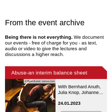
From the event archive
Being there is not everything.
We document
our events - free of charge for you - as text,
audio or video to give the lectures and
discussions a higher reach.
Abuse-an interim balance sheet
© RyanJLane, canva.com
With Bernhard Anuth,
Julia Knop, Johannes
Norpoth and Manuela
24.01.2023
Stötzel