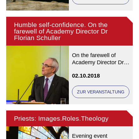
Humble self-confidence. On the
farewell of Academy Director Dr
Florian Schuller
On the farewell of
Academy Director Dr
Florian Schuller
02.10.2018
ZUR VERANSTALTUNG
Priests: Images.Roles.Theology
Evening event