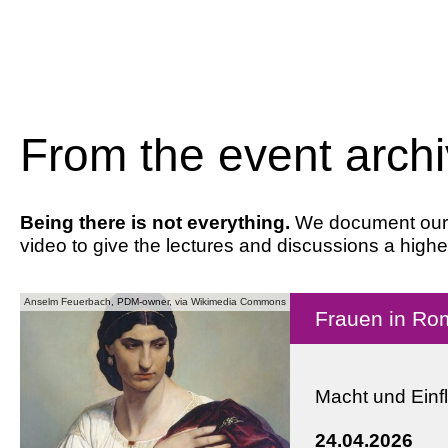
From the event arch
Being there is not everything.
We document our ev
video to give the lectures and discussions a highe
Anselm Feuerbach, PDM-owner, via Wikimedia Commons
Frauen in Ro
Macht und Einfl
24.04.2026