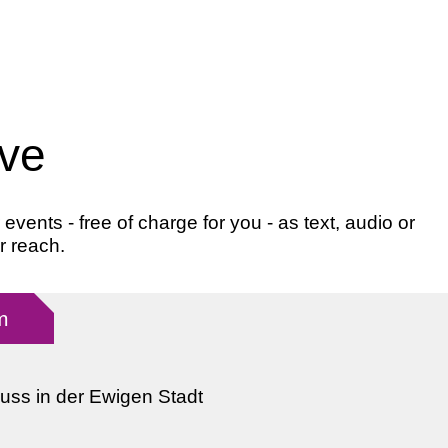
ive
ents - free of charge for you - as text, audio or
r reach.
m
uss in der Ewigen Stadt