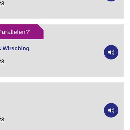
23
arallelen?‘
s Wirsching
23
23