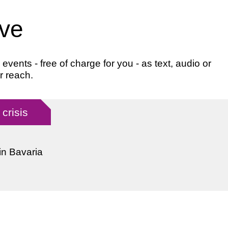
ive
ents - free of charge for you - as text, audio or
r reach.
crisis
in Bavaria