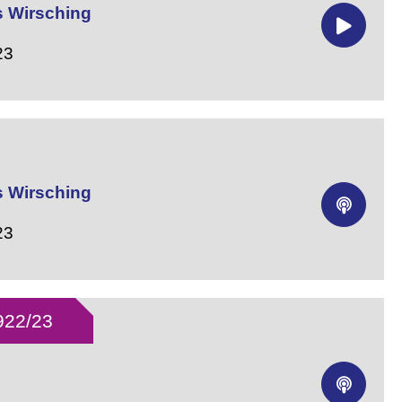
s Wirsching
23
s Wirsching
23
1922/23