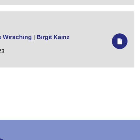
s Wirsching
|
Birgit Kainz
23