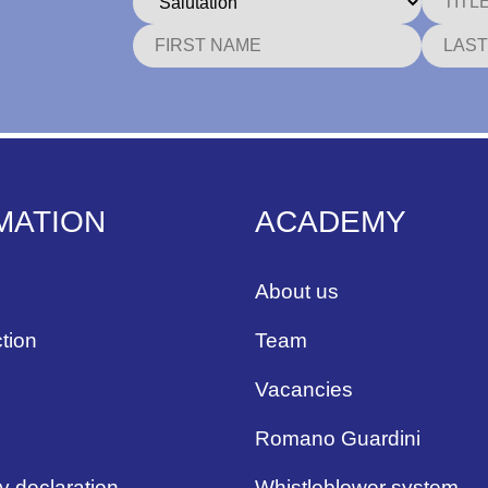
MATION
ACADEMY
About us
tion
Team
Vacancies
Romano Guardini
ty declaration
Whistleblower system