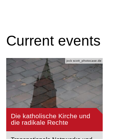
Current events
jock scott_photocase.de
Die katholische Kirche und
die radikale Rechte