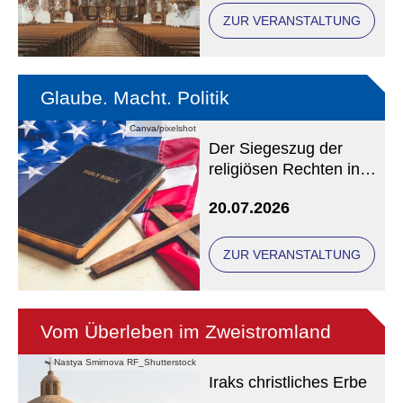
ZUR VERANSTALTUNG
Glaube. Macht. Politik
Canva/pixelshot
Der Siegeszug der
religiösen Rechten in
den USA
20.07.2026
ZUR VERANSTALTUNG
Vom Überleben im Zweistromland
Nastya Smirnova RF_Shutterstock
Iraks christliches Erbe