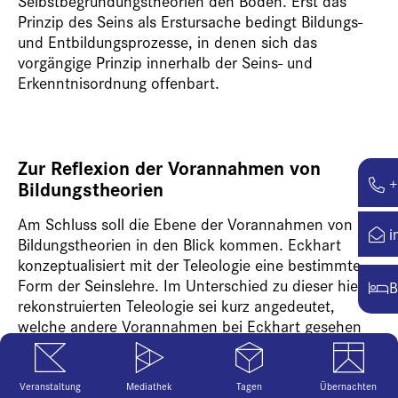
Selbstbegründungstheorien den Boden. Erst das
Prinzip des Seins als Erstursache bedingt Bildungs-
und Entbildungsprozesse, in denen sich das
vorgängige Prinzip innerhalb der Seins- und
Erkenntnisordnung offenbart.
Zur Reflexion der Vorannahmen von
+
Bildungstheorien
Am Schluss soll die Ebene der Vorannahmen von
i
Bildungstheorien in den Blick kommen. Eckhart
konzeptualisiert mit der Teleologie eine bestimmte
Form der Seinslehre. Im Unterschied zu dieser hier
B
rekonstruierten Teleologie sei kurz angedeutet,
welche andere Vorannahmen bei Eckhart gesehen
werden können und welchen Einfluss diese auf das
Bildungsdenken haben. So sieht der
Erziehungswissenschaftler Volker Ladenthin im
Veranstaltung
Mediathek
Tagen
Übernachten