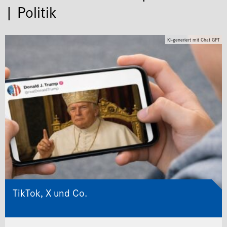
wir sind ja in der katholischen Welt.
| Politik
Da ruft man natürlich den Kardinal an
und sagt: Herr Kardinal, was sagen
Sie zu der Idee? Da habe ich gesagt:
KI-generiert mit Chat GPT
Lasst mich mal eine Nacht drüber
schlafen. Aber…
TikTok, X und Co.