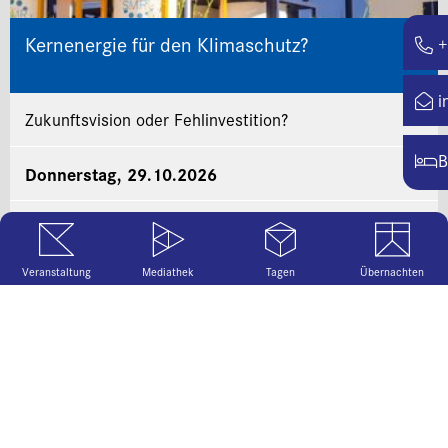
Kernenergie für den Klimaschutz?
+
i
Zukunftsvision oder Fehlinvestition?
B
Donnerstag, 29.10.2026
MEHR
Veranstaltung
Mediathek
Tagen
Übernachten
Shutterstock AI