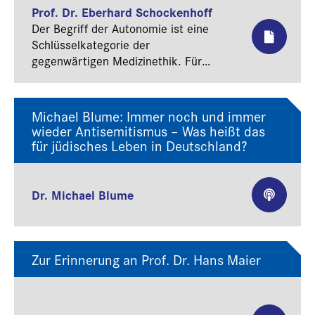
Prof. Dr. Eberhard Schockenhoff
Der Begriff der Autonomie ist eine
Schlüsselkategorie der
gegenwärtigen Medizinethik. Für
diese liegt die oberste Richtschnur
ärztlichen Handelns nicht mehr in der
Selbstverpflichtung des Arztes, das
Michael Blume: Immer noch und immer
Wohl des Patienten zu achten,
wieder Antisemitismus – Was heißt das
Schaden von ihm abzuwehren und im
für jüdisches Leben in Deutschland?
Zweifelsfall dem Leben zu dienen.
Diese Maximen des ärztlichen
Handelns sind vielmehr eingebettet in
Dr. Michael Blume
die oberste Richtschnur, die
Autonomie des Patienten zu achten.
Von ihr her empfängt das ärztliche
Handeln erst seine moralische und
Zur Erinnerung an Prof. Dr. Hans Maier
rechtliche Legitimation. Ohne die
informierte Einwilligung des
Patienten, die dieser einem