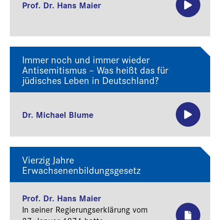
Behandlungsvorschlag des Arztes in
Prof. Dr. Hans Maier
der Ausübung seiner eigenen
Autonomie erteilt, hat der Arzt keinen
Auftrag, zugunsten des Patienten
tätig…
Immer noch und immer wieder
Antisemitismus – Was heißt das für
jüdisches Leben in Deutschland?
Dr. Michael Blume
Vierzig Jahre
Erwachsenenbildungsgesetz
Prof. Dr. Hans Maier
In seiner Regierungserklärung vom