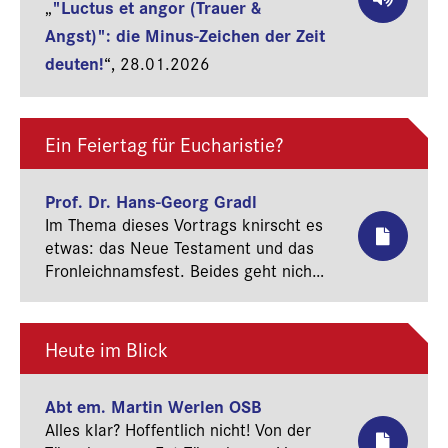
"Luctus et angor (Trauer &
„
Angst)": die Minus-Zeichen der Zeit
deuten!
“,
28.01.2026
Ein Feiertag für Eucharistie?
Prof. Dr. Hans-Georg Gradl
Im Thema dieses Vortrags knirscht es
etwas: das Neue Testament und das
Fronleichnamsfest. Beides geht nicht
leicht zusammen: das 1. Jahrhundert
und ein Fest, das aus dem 13.
Jahrhundert stammt, das auf die
Heute im Blick
Vision der Augustinernonne Juliana
von Lüttich zurückgeht und von Papst
Abt em. Martin Werlen OSB
Urban IV. zum allgemeinen kirchlichen
Alles klar? Hoffentlich nicht! Von der
Fest erhoben wurde. Dazwischen liegt