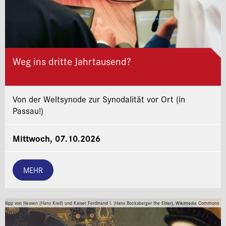
Weg ins dritte Jahrtausend?
Von der Weltsynode zur Synodalität vor Ort (in
Passau!)
Mittwoch, 07.10.2026
MEHR
Philipp von Hessen (Hans Krell) und Kaiser Ferdinand I. (Hans Bocksberger the Elder), Wikimedia Commons