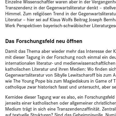
Einzelne Wissenschaftler waren aber in der Vergangenh
Transzendenz in der Gegenwartsliteratur denkt – stell
Himmel. Zum religiösen Trend in der Gegenwartsliterat
Literatur – hier sei auf Klaus Wolfs Beitrag Joseph Ber
Werk Perspektiven bayerisch-schwäbischer Literaturges
Das Forschungsfeld neu öffnen
Damit das Thema aber wieder mehr das Interesse der Ku
mit dieser Tagung in der Forschung noch einmal ein deut
internationalen literatur- und medienwissenschaftliche
katholischen Literatur und ihren Medien: Wo finden si
Gegenwartsliteratur von Sibylle Lewitscharoff bis zum
wie The Young Pope bis zum Magiediskurs in Game of 
catholique zwar historisch fasst und untersucht, aber s
Kernidee dieser Tagung war es also, ein Forschungsfeld 
jenseits einer katholischen oder allgemeiner christliche
Medium trägt in sich eine Transzendenzaffinität. Zentrale
auf textuelle Strukturen? Sind das Geheimnisvolle, Nu