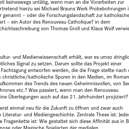
eit keineswegs untätig, wenn man an die Vorarbeiten zur
vertretend hierzu sei Michael Brauns Werk Probebohrungen 
ur genannt – oder die Forschungslandschaft zur katholisch
nhart – ein Autor des Renouveau Catholique? in dem
chichtsschreibung von Thomas Groll und Klaus Wolf verwi
ltur- und Medienwissenschaft erhält, war es umso dringli
liches Signal zu setzen. Darum sollte das Projekt einer
n Fachtagung entworfen werden, die die Frage stellte nach 
ch christliche/katholische Spuren in den Medien, im Roman
 Aufkommen des Trends des neuen Geheimnisvollen, von Se
Thrones etc.? Was passiert, wenn man den Renouveau
eine Überlegungen auch auf das 21. Jahrhundert projiziert?
erst einmal neu für die Zukunft zu öffnen und zwar auch
n Literatur- und Mediengeschichte. Zentrale These ist: Jede
 Fragenkette ist: Wie gestaltet sich diese Affinität aus in 
minose oder Magische Spielarten der medialen