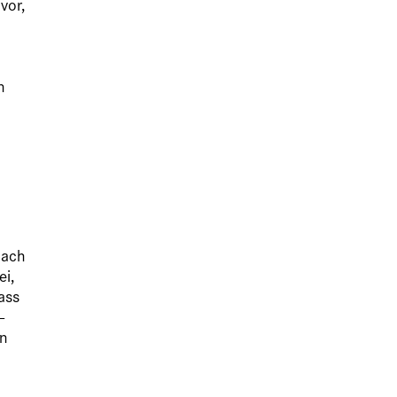
vor,
n
bach
ei,
ass
-
en