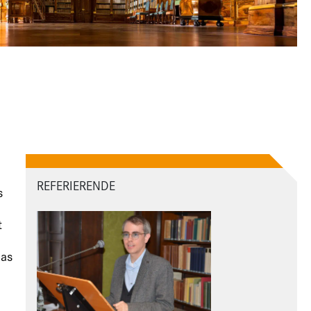
REFERIERENDE
s
t
das