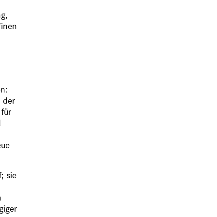
g,
finen
en:
 der
für
d
eue
; sie
h
giger