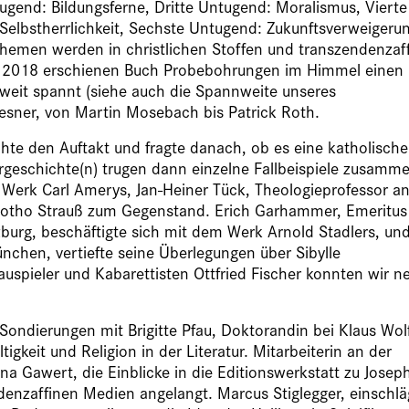
tugend: Bildungsferne, Dritte Untugend: Moralismus, Vierte
elbstherrlichkeit, Sechste Untugend: Zukunftsverweigerun
hemen werden in christlichen Stoffen und transzendenzaf
em 2018 erschienen Buch Probebohrungen im Himmel einen
r weit spannt (siehe auch die Spannweite unseres
aesner, von Martin Mosebach bis Patrick Roth.
chte den Auftakt und fragte danach, ob es eine katholische
turgeschichte(n) trugen dann einzelne Fallbeispiele zusamm
 Werk Carl Amerys, Jan-Heiner Tück, Theologieprofessor an
Botho Strauß zum Gegenstand. Erich Garhammer, Emeritus 
zburg, beschäftigte sich mit dem Werk Arnold Stadlers, un
nchen, vertiefte seine Überlegungen über Sibylle
spieler und Kabarettisten Ottfried Fischer konnten wir n
Sondierungen mit Brigitte Pfau, Doktorandin bei Klaus Wolf
gkeit und Religion in der Literatur. Mitarbeiterin an der
na Gawert, die Einblicke in die Editionswerkstatt zu Josep
enzaffinen Medien angelangt. Marcus Stiglegger, einschlä