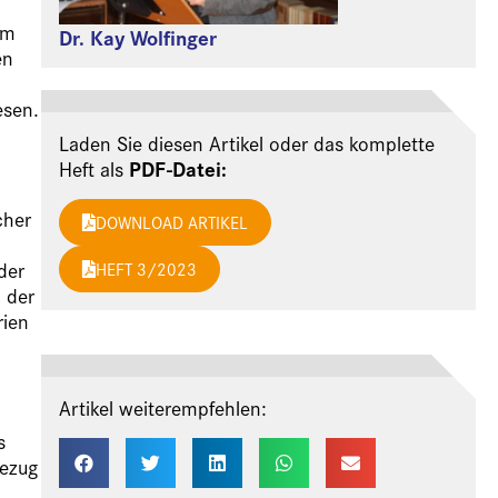
im
Dr. Kay Wolfinger
en
esen.
Laden Sie diesen Artikel oder das komplette
PDF-Datei:
Heft als
cher
DOWNLOAD ARTIKEL
der
HEFT 3/2023
 der
rien
Artikel weiterempfehlen:
s
Bezug