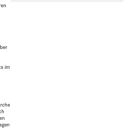
ren
mber
ts im
irche
ch
ben
ragen