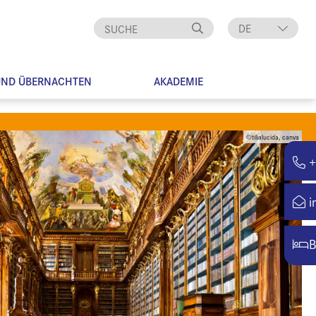
DE
EN
UND ÜBERNACHTEN
AKADEMIE
©tilialucida, canva
+
i
B