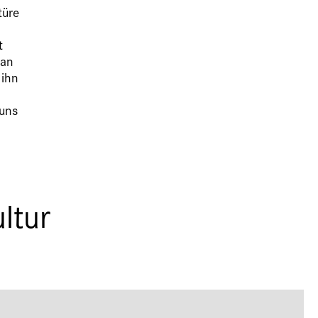
türe
t
man
 ihn
 uns
ltur