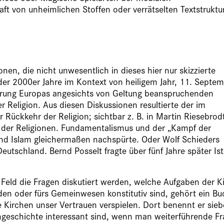
aft von unheimlichen Stoffen oder verrätselten Textstruktu
en, die nicht unwesentlich in dieses hier nur skizzierte
der 2000er Jahre im Kontext von heiligem Jahr, 11. Septe
ierung Europas angesichts von Geltung beanspruchenden
 Religion. Aus diesen Diskussionen resultierte der im
 Rückkehr der Religion; sichtbar z. B. in Martin Riesebrod
der Religionen. Fundamentalismus und der „Kampf der
nd Islam gleichermaßen nachspürte. Oder Wolf Schieders
eutschland. Bernd Posselt fragte über fünf Jahre später Ist
Feld die Fragen diskutiert werden, welche Aufgaben der K
en oder fürs Gemeinwesen konstitutiv sind, gehört ein Bu
 Kirchen unser Vertrauen verspielen. Dort benennt er sie
engeschichte interessant sind, wenn man weiterführende F