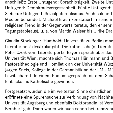
anschließt: Erste Untugend: Sprachlosigkeit, Zweite Un
Untugend: Demokratievergessenheit, Fünfte Untugend: S
Siebente Untugend: Sozialpaternalismus. Auch solche T
Medien behandelt. Michael Braun konstatiert in sein
religiösen Trend in der Gegenwartsliteratur, den er seh
Tagungstableaus), u. a. von Martin Walser bis Ulrike Dr
Claudia Stockinger (Humboldt-Universität zu Berlin) ma
Literatur post-desäkular gibt. Die katholische(n) Litera
Peter Czoik vom Literaturportal Bayern sprach über das
Universität Wien, machte sich Thomas Hürlimann und 
Pastoraltheologie und Homiletik an der Universität Wür
Jørgen Sneis, Kollege in der Germanistik an der LMU Mü
Lewitscharoff. In einem Podiumsgespräch mit dem Schau
Einblicke ins Katholische gewinnen.
Fortgesetzt wurden die im weitesten Sinne christlichen 
eröffnete eine Spurensuche zur Verbindung von Nachhalti
Universität Augsburg und ebenfalls Doktorandin ist Vere
Bernhart gab. Dann waren wir auch schon bei transzend