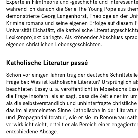
Experte in Filmtheorie und -geschichte und interessanter
während ich danach die Serie The Young Pope aus thema
demonstrierte Georg Langenhorst, Theologe an der Univ
Kriminalromans und seine eigenen Erfolge auf diesem Fe
Universität Eichstätt, die katholische Literaturgeschi
Lexikonprojekt darlegte. Als krönender Abschluss spr
eigenen christlichen Lebensgeschichten.
Katholische Literatur passé
Schon vor einigen Jahren trug der deutsche Schriftstel
Frage bei: Was ist katholische Literatur? Ursprünglich a
beachteten Essay u. a. veröffentlicht in Mosebachs E
die Frage insofern, als er sagt, dass die Zeit einer im 
als die selbstverständlich und unhinterfragte christlich
das im allgemeinsten Sinne Katholische in der Literat
und ‚Propagandaliteratur‘, wie er sie im Renouveau cat
verwirklicht sieht, erteilt er als Bereich einer engagie
entschiedene Absage.