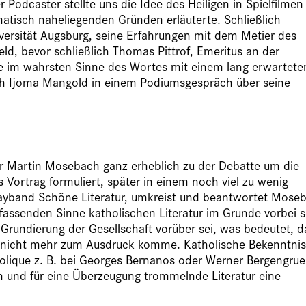
 Podcaster stellte uns die Idee des Heiligen in Spielfilmen 
tisch naheliegenden Gründen erläuterte. Schließlich
ersität Augsburg, seine Erfahrungen mit dem Metier des
ld, bevor schließlich Thomas Pittrof, Emeritus an der
chte im wahrsten Sinne des Wortes mit einem lang erwartete
ach Ijoma Mangold in einem Podiumsgespräch über seine
ler Martin Mosebach ganz erheblich zu der Debatte um die
ls Vortrag formuliert, später in einem noch viel zu wenig
ssayband Schöne Literatur, umkreist und beantwortet Mose
umfassenden Sinne katholischen Literatur im Grunde vorbei s
e Grundierung der Gesellschaft vorüber sei, was bedeutet, d
ur nicht mehr zum Ausdruck komme. Katholische Bekenntnis
holique z. B. bei Georges Bernanos oder Werner Bergengru
rten und für eine Überzeugung trommelnde Literatur eine