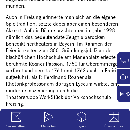
münden.
Auch in Freising erinnerte man sich an die eigene
Spieltradition, setzte dabei aber einen besonderen
Akzent. Auf die Bühne brachte man im Jahr 1998
nämlich das bedeutendste Zeugnis barocken
Benediktinertheaters in Bayern. Im Rahmen der
Feierlichkeiten zum 300. Gründungsjubiläum der
bischöflichen Hochschule am Marienplatz erlebte die
+
berühmte Rosner-Passion, 1750 für Oberammergau
verfasst und bereits 1761 und 1763 auch in Freising
i
aufgeführt, als P. Ferdinand Rosner als
Rhetorikprofessor am dortigen Lyceum wirkte, eine
moderne Inszenierung durch die
B
Theatergruppe WerkStück der Volkshochschule
Freising.
Das Stück wurde in stark gekürzter Form gezeigt. Als
Textgrundlage diente die Bearbeitung von Alois Fink
Veranstaltung
Mediathek
Tagen
Übernachten
für die berühmte Probeaufführung in Oberammergau