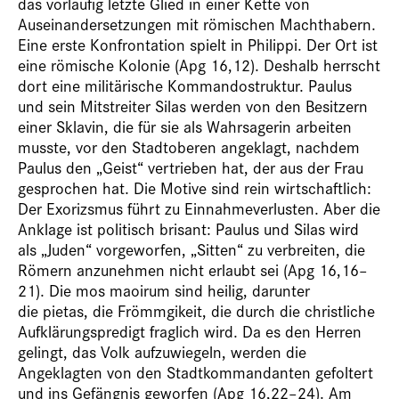
das vorläufig letzte Glied in einer Kette von
Auseinandersetzungen mit römischen Machthabern.
Eine erste Konfrontation spielt in Philippi. Der Ort ist
eine römische Kolonie (Apg 16,12). Deshalb herrscht
dort eine militärische Kommandostruktur. Paulus
und sein Mitstreiter Silas werden von den Besitzern
einer Sklavin, die für sie als Wahrsagerin arbeiten
musste, vor den Stadtoberen angeklagt, nachdem
Paulus den „Geist“ vertrieben hat, der aus der Frau
gesprochen hat. Die Motive sind rein wirtschaftlich:
Der Exorizsmus führt zu Einnahmeverlusten. Aber die
Anklage ist politisch brisant: Paulus und Silas wird
als „Juden“ vorgeworfen, „Sitten“ zu verbreiten, die
Römern anzunehmen nicht erlaubt sei (Apg 16,16–
21). Die mos maoirum sind heilig, darunter
die pietas, die Frömmgikeit, die durch die christliche
Aufklärungspredigt fraglich wird. Da es den Herren
gelingt, das Volk aufzuwiegeln, werden die
Angeklagten von den Stadtkommandanten gefoltert
und ins Gefängnis geworfen (Apg 16,22–24). Am