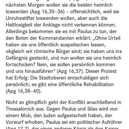
nächsten Morgen wollen sie die beiden heimlich
loswerden (Apg 16,35–36) – offensichtlich, weil sie
Unruhestifter loswerden wollen, aber auch die
Haltlosigkeit der Anklage nicht verkennen können.
Allerdings bekommen sie es mit Paulus zu tun, der
den Boten der Kommandanten erklärt: „Ohne Urteil
haben sie uns öffentlich auspeitschen lassen,
obgleich wir römische Bürger sind; sie haben uns ins
Gefängnis gesteckt, und nun wollen sie uns heimlich
fortschicken? Nein, sie sollen persönlich kommen
und uns hinausführen“ (Apg 16,37). Dieser Protest
hat Erfolg: Die Stadtoberen entschuldigen sich
persönlich; es gibt eine öffentliche Rehabilitation
(Apg 16,38–40).
Nicht so glimpflich geht der Konflikt anschließend in
Thessalonich aus. Gegen Paulus und Silas wird von
einem Mob, den Juden aufgestachelt haben, der
Vorwurf erhoben, Paulus sei ein politischer Aufrührer
(Apg 17,7), der einen anderen König als den Kaiser