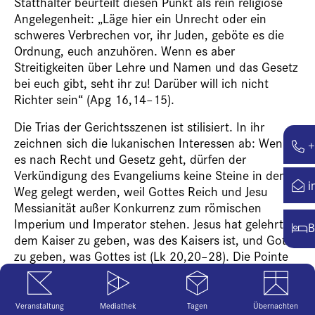
Statthalter beurteilt diesen Punkt als rein religiöse
Angelegenheit: „Läge hier ein Unrecht oder ein
schweres Verbrechen vor, ihr Juden, geböte es die
Ordnung, euch anzuhören. Wenn es aber
Streitigkeiten über Lehre und Namen und das Gesetz
bei euch gibt, seht ihr zu! Darüber will ich nicht
Richter sein“ (Apg 16,14–15).
Die Trias der Gerichtsszenen ist stilisiert. In ihr
zeichnen sich die lukanischen Interessen ab: Wenn
+
es nach Recht und Gesetz geht, dürfen der
Verkündigung des Evangeliums keine Steine in den
i
Weg gelegt werden, weil Gottes Reich und Jesu
Messianität außer Konkurrenz zum römischen
Imperium und Imperator stehen. Jesus hat gelehrt,
B
dem Kaiser zu geben, was des Kaisers ist, und Gott
zu geben, was Gottes ist (Lk 20,20–28). Die Pointe
ist keine schiedlich-friedliche Trennung. Gott ist
vielmehr alles zu geben; innerhalb dessen gibt einen
kleinen, aber wichtigen Bereich, der dem Kaiser zu
Veranstaltung
Mediathek
Tagen
Übernachten