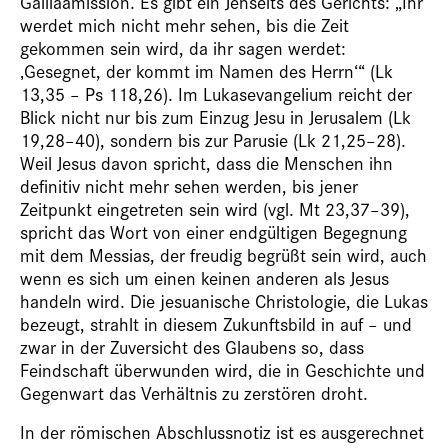
Galiläamission. Es gibt ein Jenseits des Gerichts: „Ihr
werdet mich nicht mehr sehen, bis die Zeit
gekommen sein wird, da ihr sagen werdet:
‚Gesegnet, der kommt im Namen des Herrn‘“ (Lk
13,35 – Ps 118,26). Im Lukasevangelium reicht der
Blick nicht nur bis zum Einzug Jesu in Jerusalem (Lk
19,28–40), sondern bis zur Parusie (Lk 21,25–28).
Weil Jesus davon spricht, dass die Menschen ihn
definitiv nicht mehr sehen werden, bis jener
Zeitpunkt eingetreten sein wird (vgl. Mt 23,37–39),
spricht das Wort von einer endgültigen Begegnung
mit dem Messias, der freudig begrüßt sein wird, auch
wenn es sich um einen keinen anderen als Jesus
handeln wird. Die jesuanische Christologie, die Lukas
bezeugt, strahlt in diesem Zukunftsbild in auf – und
zwar in der Zuversicht des Glaubens so, dass
Feindschaft überwunden wird, die in Geschichte und
Gegenwart das Verhältnis zu zerstören droht.
In der römischen Abschlussnotiz ist es ausgerechnet