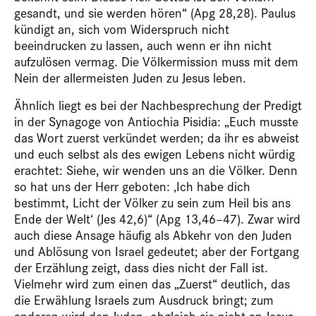
gesandt, und sie werden hören“ (Apg 28,28). Paulus
kündigt an, sich vom Widerspruch nicht
beeindrucken zu lassen, auch wenn er ihn nicht
aufzulösen vermag. Die Völkermission muss mit dem
Nein der allermeisten Juden zu Jesus leben.
Ähnlich liegt es bei der Nachbesprechung der Predigt
in der Synagoge von Antiochia Pisidia: „Euch musste
das Wort zuerst verkündet werden; da ihr es abweist
und euch selbst als des ewigen Lebens nicht würdig
erachtet: Siehe, wir wenden uns an die Völker. Denn
so hat uns der Herr geboten: ‚Ich habe dich
bestimmt, Licht der Völker zu sein zum Heil bis ans
Ende der Welt‘ (Jes 42,6)“ (Apg 13,46–47). Zwar wird
auch diese Ansage häufig als Abkehr von den Juden
und Ablösung von Israel gedeutet; aber der Fortgang
der Erzählung zeigt, dass dies nicht der Fall ist.
Vielmehr wird zum einen das „Zuerst“ deutlich, das
die Erwählung Israels zum Ausdruck bringt; zum
anderen wird den Juden, obgleich sie nicht an Jesus