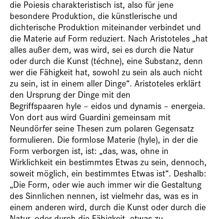
die
Poiesis
charakteristisch ist, also für jene
besondere Produktion, die künstlerische und
dichterische Produktion miteinander verbindet und
die Materie auf Form reduziert. Nach Aristoteles „hat
alles außer dem, was wird, sei es durch die Natur
oder durch die Kunst (
téchne
), eine Substanz, denn
wer die Fähigkeit hat, sowohl zu sein als auch nicht
zu sein, ist in einem aller Dinge“. Aristoteles erklärt
den Ursprung der Dinge mit den
Begriffspaaren
hyle
–
eidos
und
dynamis
–
energeia
.
Von dort aus wird Guardini gemeinsam mit
Neundörfer seine Thesen zum polaren Gegensatz
formulieren. Die formlose Materie (
hyle
), in der die
Form verborgen ist, ist: „das, was, ohne in
Wirklichkeit ein bestimmtes Etwas zu sein, dennoch,
soweit möglich, ein bestimmtes Etwas ist“. Deshalb:
„Die Form, oder wie auch immer wir die Gestaltung
des Sinnlichen nennen, ist vielmehr das, was es in
einem anderen wird, durch die Kunst oder durch die
Natur, oder durch die Fähigkeit, etwas zu