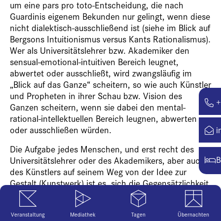
um eine
pars pro toto
-Entscheidung, die nach
Guardinis eigenem Bekunden nur gelingt, wenn diese
nicht dialektisch-ausschließend ist (siehe im Blick auf
Bergsons Intuitionismus versus Kants Rationalismus).
Wer als Universitätslehrer bzw. Akademiker den
sensual-emotional-intuitiven Bereich leugnet,
abwertet oder ausschließt, wird zwangsläufig im
„Blick auf das Ganze“ scheitern, so wie auch Künstler
und Propheten in ihrer Schau bzw. Vision des
+
Ganzen scheitern, wenn sie dabei den mental-
rational-intellektuellen Bereich leugnen, abwerten
oder ausschließen würden.
i
Die Aufgabe jedes Menschen, und erst recht des
B
Universitätslehrer oder des Akademikers, aber auch
des Künstlers auf seinem Weg von der Idee zur
Gestalt (Kunstwerk) ist es, sich die Gegensätzlichkeit
des Lebens und insbesondere auch des eigenen
Lebens und da wiederum des eigenen Innenlebens
Veranstaltung
Mediathek
Tagen
Übernachten
bewusst zu machen und somit auch deren davon