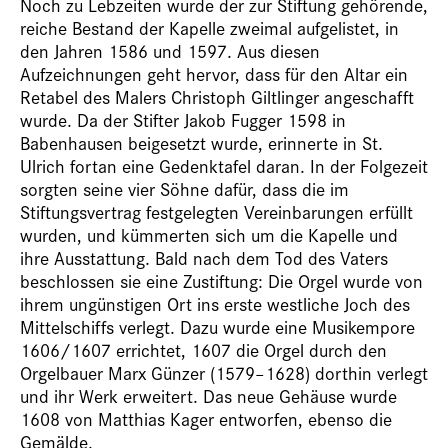
Noch zu Lebzeiten wurde der zur Stiftung gehörende,
reiche Bestand der Kapelle zweimal aufgelistet, in
den Jahren 1586 und 1597. Aus diesen
Aufzeichnungen geht hervor, dass für den Altar ein
Retabel des Malers Christoph Giltlinger angeschafft
wurde. Da der Stifter Jakob Fugger 1598 in
Babenhausen beigesetzt wurde, erinnerte in St.
Ulrich fortan eine Gedenktafel daran. In der Folgezeit
sorgten seine vier Söhne dafür, dass die im
Stiftungsvertrag festgelegten Vereinbarungen erfüllt
wurden, und kümmerten sich um die Kapelle und
ihre Ausstattung. Bald nach dem Tod des Vaters
beschlossen sie eine Zustiftung: Die Orgel wurde von
ihrem ungünstigen Ort ins erste westliche Joch des
Mittelschiffs verlegt. Dazu wurde eine Musikempore
1606/1607 errichtet, 1607 die Orgel durch den
Orgelbauer Marx Günzer ­(1579–1628) dorthin verlegt
und ihr Werk erweitert. Das neue Gehäuse wurde
1608 von Matthias Kager entworfen, ebenso die
Gemälde.