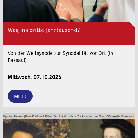
Weg ins dritte Jahrtausend?
Von der Weltsynode zur Synodalität vor Ort (in
Passau!)
Mittwoch, 07.10.2026
MEHR
Philipp von Hessen (Hans Krell) und Kaiser Ferdinand I. (Hans Bocksberger the Elder), Wikimedia Commons