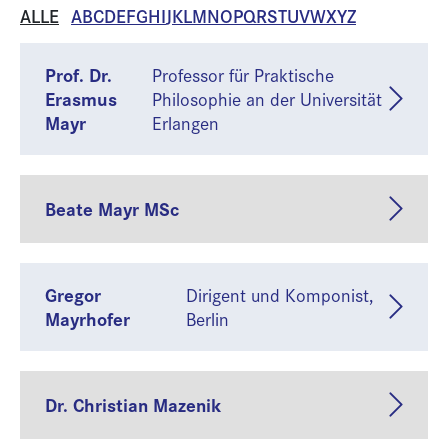
ALLE
A
B
C
D
E
F
G
H
I
J
K
L
M
N
O
P
Q
R
S
T
U
V
W
X
Y
Z
Prof. Dr.
Professor für Praktische
Erasmus
Philosophie an der Universität
Mayr
Erlangen
Beate Mayr MSc
Gregor
Dirigent und Komponist,
Mayrhofer
Berlin
Dr. Christian Mazenik