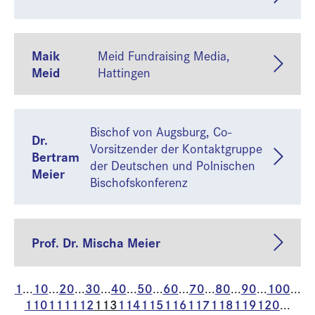
Maik
Meid Fundraising Media,
Meid
Hattingen
Bischof von Augsburg, Co-
Dr.
Vorsitzender der Kontaktgruppe
Bertram
der Deutschen und Polnischen
Meier
Bischofskonferenz
Prof. Dr. Mischa Meier
1
10
20
30
40
50
60
70
80
90
100
...
...
...
...
...
...
...
...
...
...
...
110
111
112
113
114
115
116
117
118
119
120
...