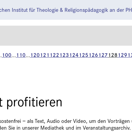
chen Institut für Theologie & Religionspädagogik an der
100
110
120
121
122
123
124
125
126
127
128
129
1
..
...
...
 profitieren
kostenfrei − als Text, Audio oder Video, um den Vorträgen
nden Sie in unserer Mediathek und im Veranstaltungsarchiv.