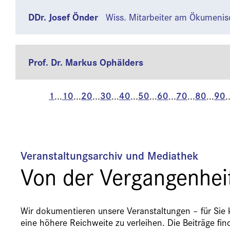
DDr. Josef Önder
Wiss. Mitarbeiter am Ökumenis
Prof. Dr. Markus Ophälders
1
10
20
30
40
50
60
70
80
90
...
...
...
...
...
...
...
...
...
.
Veranstaltungsarchiv und Mediathek
Von der Vergangenheit
Wir dokumentieren unsere Veranstaltungen – für Sie 
eine höhere Reichweite zu verleihen. Die Beiträge fi