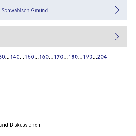
 PH Schwäbisch Gmünd
30
140
150
160
170
180
190
204
...
...
...
...
...
...
...
 und Diskussionen