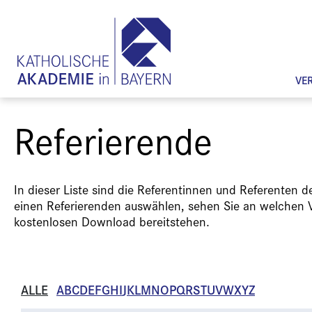
VE
Referierende
In dieser Liste sind die Referentinnen und Referenten 
einen Referierenden auswählen, sehen Sie an welchen 
kostenlosen Download bereitstehen.
ALLE
A
B
C
D
E
F
G
H
I
J
K
L
M
N
O
P
Q
R
S
T
U
V
W
X
Y
Z