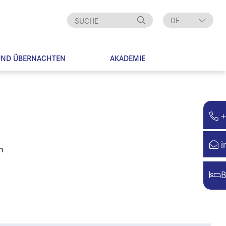
DE
EN
UND ÜBERNACHTEN
AKADEMIE
+
i
m
B