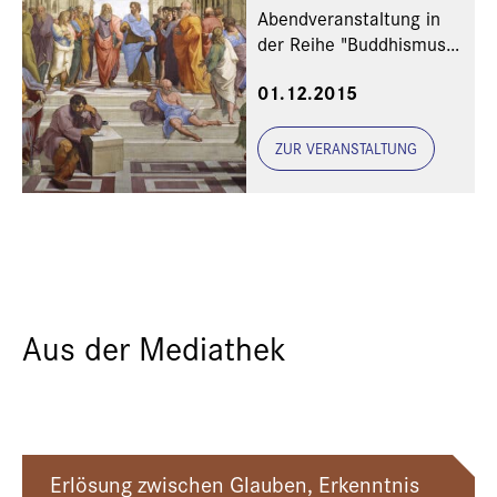
Abendveranstaltung in
der Reihe "Buddhismus
und Christentum –
01.12.2015
Grundpositionen im
Diskurs" (VIII)
ZUR VERANSTALTUNG
Aus der Mediathek
Erlösung zwischen Glauben, Erkenntnis