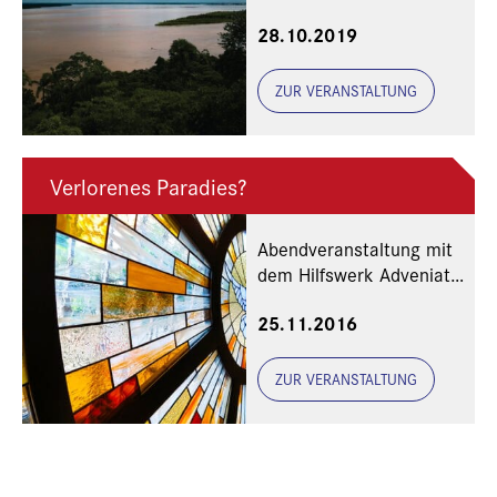
Gästen aus dem
28.10.2019
Partnerland Ecuador
Foto: pxhere
ZUR VERANSTALTUNG
Verlorenes Paradies?
Abendveranstaltung mit
dem Hilfswerk Adveniat
und dem Erzbistum
25.11.2016
München und Freising
ZUR VERANSTALTUNG