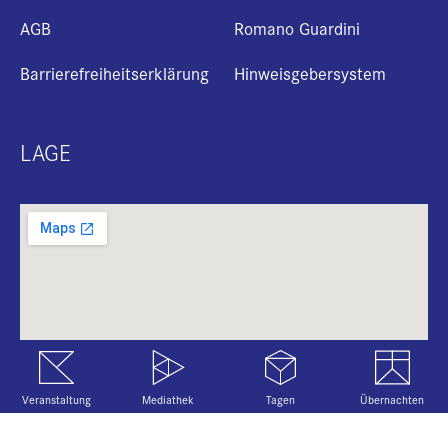
AGB
Romano Guardini
Barrierefreiheitserklärung
Hinweisgebersystem
LAGE
+
i
B
Veranstaltung
Mediathek
Tagen
Übernachten
Copyright 2026 Katholische Akademie in