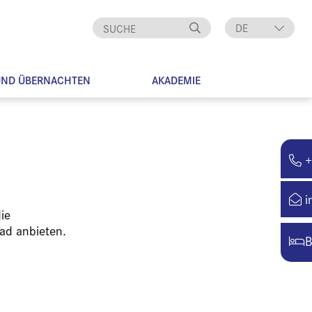
DE
EN
UND ÜBERNACHTEN
AKADEMIE
+
i
ie
ad anbieten.
B