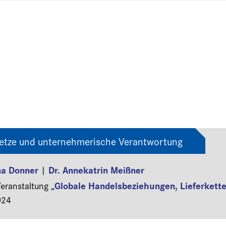
setze und unternehmerische Verantwortung
na Donner
Dr. Annekatrin Meißner
|
Globale Handelsbeziehungen, Lieferket
ranstaltung „
024