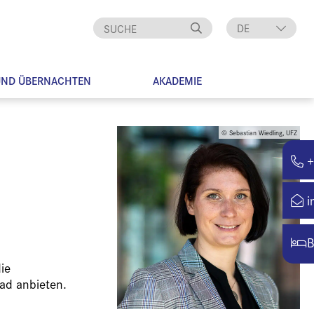
DE
EN
UND ÜBERNACHTEN
AKADEMIE
© Sebastian Wiedling, UFZ
+
i
B
ie
ad anbieten.