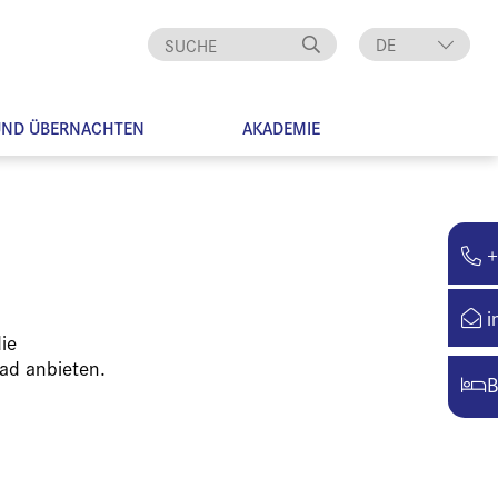
DE
EN
UND ÜBERNACHTEN
AKADEMIE
+
i
ie
ad anbieten.
B