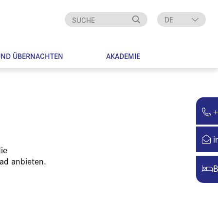
DE
EN
UND ÜBERNACHTEN
AKADEMIE
+
i
ie
ad anbieten.
B