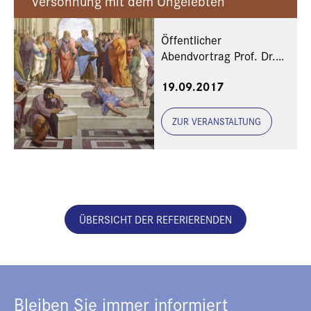
Versöhnung mit dem Ungelebten
Öffentlicher
Abendvortrag Prof. Dr.
Thomas Fuchs,
19.09.2017
Heidelberg
ZUR VERANSTALTUNG
ÜBERSICHT DER REFERIERENDEN
Bleiben Sie immer informiert