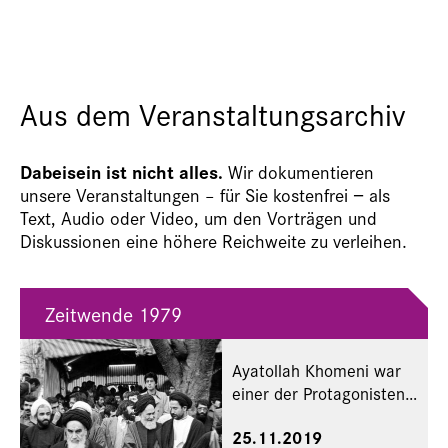
Aus dem Veranstaltungsarchiv
Dabeisein ist nicht alles.
Wir dokumentieren
unsere Veranstaltungen – für Sie kostenfrei − als
Text, Audio oder Video, um den Vorträgen und
Diskussionen eine höhere Reichweite zu verleihen.
Zeitwende 1979
Ayatollah Khomeni war
einer der Protagonisten
des Jahres 1979. Foto:
25.11.2019
Keystone Press/Alamy