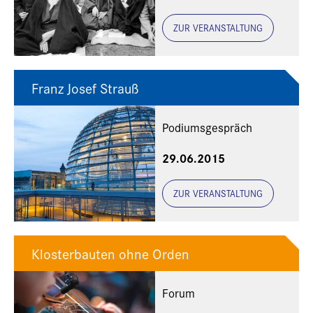
Stock
ZUR VERANSTALTUNG
Franz Josef Strauß
Podiumsgespräch
29.06.2015
ZUR VERANSTALTUNG
Klosterbauten ohne Orden
Forum