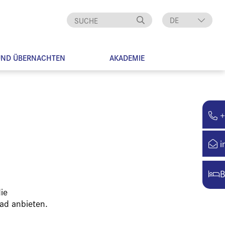
DE
EN
UND ÜBERNACHTEN
AKADEMIE
+
i
B
ie
ad anbieten.