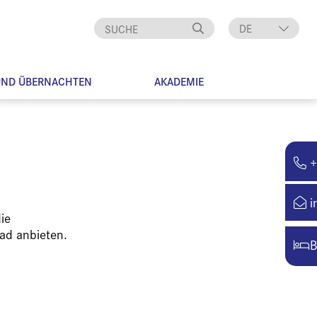
DE
EN
UND ÜBERNACHTEN
AKADEMIE
+
i
ie
ad anbieten.
B