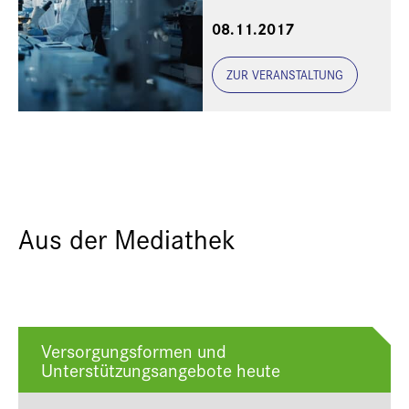
dem SZ-Forum
08.11.2017
Gesundheit
ZUR VERANSTALTUNG
Aus der Mediathek
Versorgungsformen und
Unterstützungsangebote heute