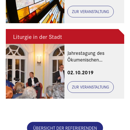
„Ökumenisches
Stundengebet e. V.“
ZUR VERANSTALTUNG
Liturgie in der Stadt
Jahrestagung des
Ökumenischen
Stundengebets e.V.
02.10.2019
ZUR VERANSTALTUNG
ÜBERSICHT DER REFERIERENDEN