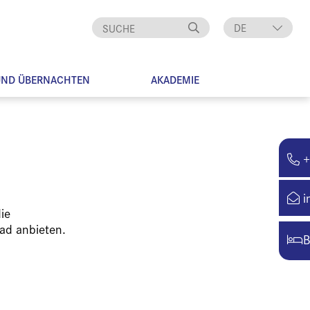
DE
EN
UND ÜBERNACHTEN
AKADEMIE
+
i
ie
ad anbieten.
B