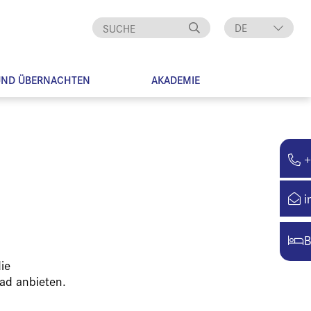
DE
EN
UND ÜBERNACHTEN
AKADEMIE
+
i
B
ie
ad anbieten.