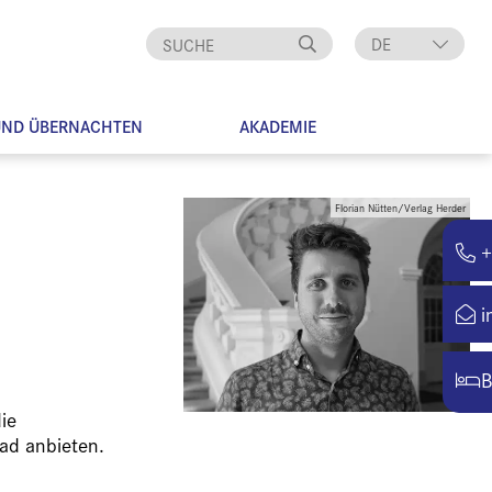
DE
EN
UND ÜBERNACHTEN
AKADEMIE
Florian Nütten/Verlag Herder
+
i
B
ie
ad anbieten.