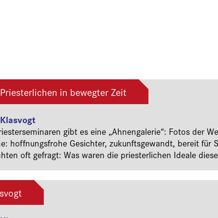
 Priesterlichen in bewegter Zeit
 Klasvogt
riesterseminaren gibt es eine „Ahnengalerie“: Fotos der 
he: hoffnungsfrohe Gesichter, zukunftsgewandt, bereit für
hten oft gefragt: Was waren die priesterlichen Ideale die
en Weltkriegs; oder 1939, als bald darauf die Synagogen b
 organisierten und ganz Europa in die Katastrophe des Zwe
s schon bald nach der Priesterweihe auf sie zukam? Oder 
asvogt
t hatten, voller Idealismus, bereit für den Neuaufbau eine