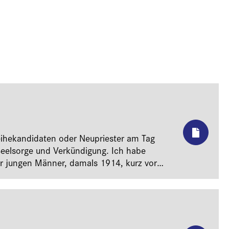
Weihekandidaten oder Neupriester am Tag
 Seelsorge und Verkündigung. Ich habe
ser jungen Männer, damals 1914, kurz vor
rannten, die Nationalsozialisten die
iten Weltkriegs führten? Werden sie
1946, die wenigen Priesterkandidaten, die
r Gesellschaft auf dem…