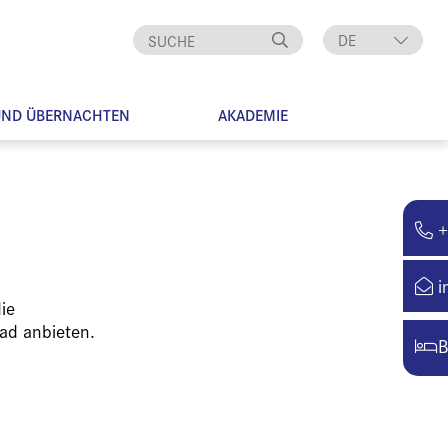
DE
EN
UND ÜBERNACHTEN
AKADEMIE
+
i
ie
ad anbieten.
B