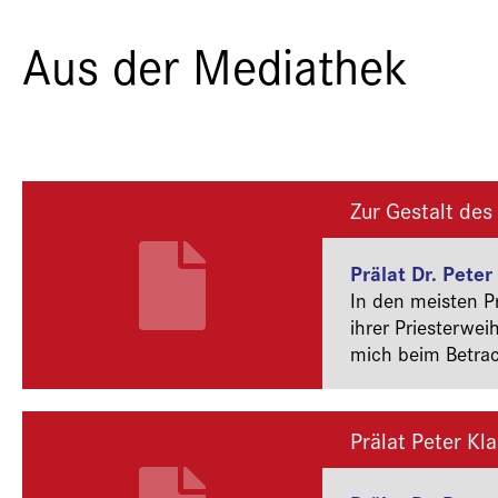
Aus der Mediathek
Zur Gestalt des
Prälat Dr. Peter
In den meisten P
ihrer Priesterwei
mich beim Betrac
Ausbruch des Erst
Judenvernichtung
geahnt haben, wa
Prälat Peter Kl
den Krieg überleb