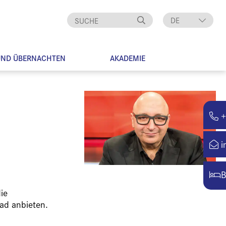
DE
EN
UND ÜBERNACHTEN
AKADEMIE
+
i
B
ie
ad anbieten.