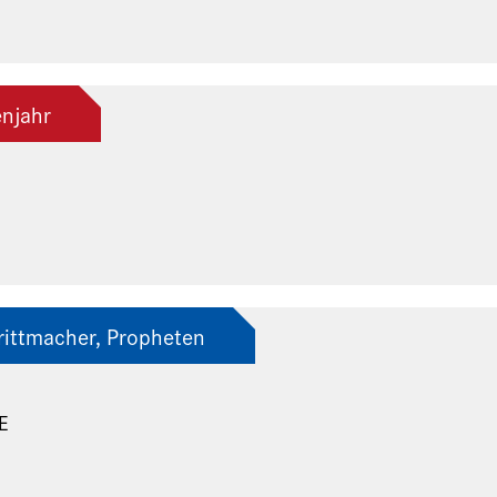
njahr
rittmacher, Propheten
E