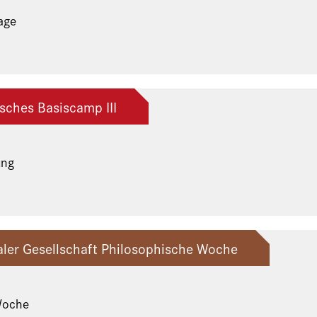
age
isches Basiscamp III
ung
raler Gesellschaft Philosophische Woche
Woche