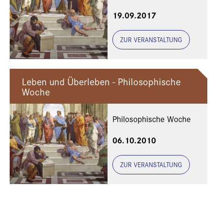
Thomas Fuchs,
19.09.2017
Heidelberg
ZUR VERANSTALTUNG
Leben und Überleben - Philosophische
Woche
Philosophische Woche
06.10.2010
ZUR VERANSTALTUNG