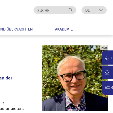
DE
EN
UND ÜBERNACHTEN
AKADEMIE
Privat
+
i
an der
B
ie
ad anbieten.