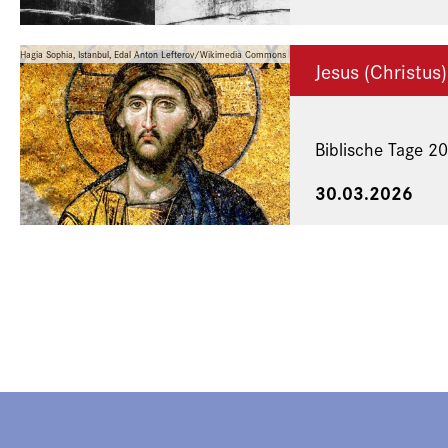
mosaic, Hagia Sophia, Istanbul, Edal Anton Lefterov/Wikimedia Commons
Jesus (Christus)
Biblische Tage 2
30.03.2026